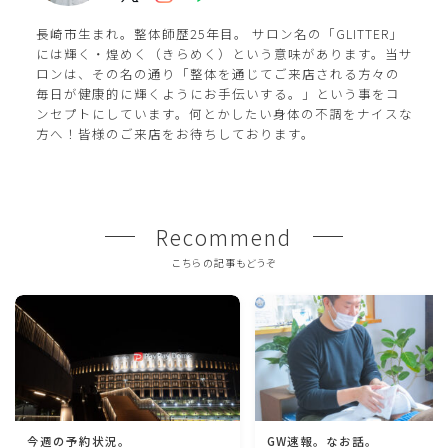
長崎市生まれ。整体師歴25年目。 サロン名の「GLITTER」
には輝く・煌めく（きらめく）という意味があります。当サ
ロンは、その名の通り「整体を通じてご来店される方々の
毎日が健康的に輝くようにお手伝いする。」という事をコ
ンセプトにしています。何とかしたい身体の不調をナイスな
方へ！皆様のご来店をお待ちしております。
Recommend
こちらの記事もどうぞ
今週の予約状況。
GW速報。なお話。