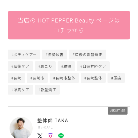
当店の HOT PEPPER Beauty ページは
コチラから
#ボディケアー
#姿勢改善
#産後の骨盤矯正
#産後ケア
#肩こり
#腰痛
#自律神経ケア
#長崎
#長崎市
#長崎市整体
#長崎整体
#頭痛
#頭痛ケア
#骨盤矯正
ABOUT ME
整体師 TAKA
せいたいし