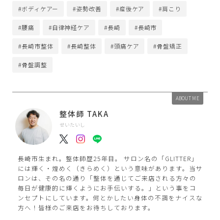
#ボディケアー
#姿勢改善
#産後ケア
#肩こり
#腰痛
#自律神経ケア
#長崎
#長崎市
#長崎市整体
#長崎整体
#頭痛ケア
#骨盤矯正
#骨盤調整
ABOUT ME
整体師 TAKA
せいたいし
長崎市生まれ。整体師歴25年目。 サロン名の「GLITTER」
には輝く・煌めく（きらめく）という意味があります。当サ
ロンは、その名の通り「整体を通じてご来店される方々の
毎日が健康的に輝くようにお手伝いする。」という事をコ
ンセプトにしています。何とかしたい身体の不調をナイスな
方へ！皆様のご来店をお待ちしております。