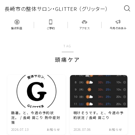
長崎市の整体サロン・GLITTER （グリッター）
施術料金
ご予約
アクセス
今月のお休み
TAG
頭痛ケア
酷暑。と、今週の予約状
明けそうです。と、今週の予
況。 / 長崎 肩こり 熱中症対
約状況 / 長崎 肩こり
策
2026.07.13
お知らせ
2026.07.06
お知らせ