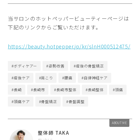
当サロンのホットペッパービューティーページは
下記のリンクからご覧いただけます。
https://beauty.hotpepper.jp/kr/slnH000512475/
#ボディケアー
#姿勢改善
#産後の骨盤矯正
#産後ケア
#肩こり
#腰痛
#自律神経ケア
#長崎
#長崎市
#長崎市整体
#長崎整体
#頭痛
#頭痛ケア
#骨盤矯正
#骨盤調整
ABOUT ME
整体師 TAKA
せいたいし