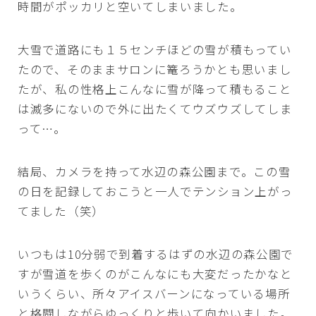
時間がポッカリと空いてしまいました。
大雪で道路にも１５センチほどの雪が積もってい
たので、そのままサロンに篭ろうかとも思いまし
たが、私の性格上こんなに雪が降って積もること
は滅多にないので外に出たくてウズウズしてしま
って…。
結局、カメラを持って水辺の森公園まで。この雪
の日を記録しておこうと一人でテンション上がっ
てました（笑）
いつもは10分弱で到着するはずの水辺の森公園で
すが雪道を歩くのがこんなにも大変だったかなと
いうくらい、所々アイスバーンになっている場所
と格闘しながらゆっくりと歩いて向かいました。