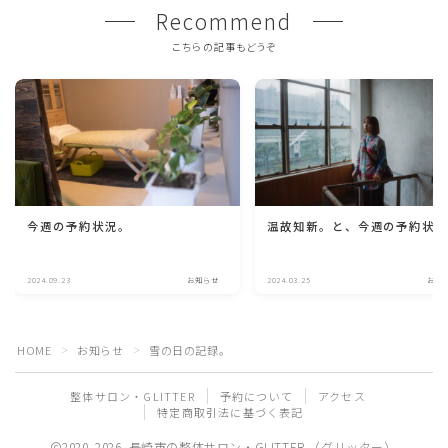
Recommend
こちらの記事もどうぞ
今週の予約状況。
温故知新。と、今週の予約状
2024.09.23
お知らせ
2024.03.25
お知
HOME
お知らせ
雪の日の記録。
＞
＞
整体サロン・GLITTER
予約について
アクセス
特定商取引法に基づく表記
2020–2026 長崎市の整体サロン・GLITTER （グリッター）